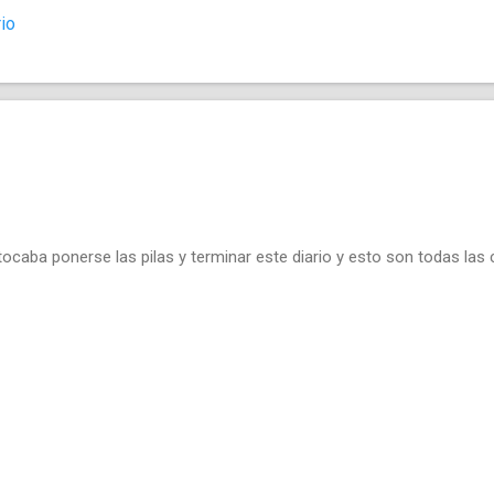
e mi archivo personal. Y también se puede sacar un A0 de una foto
io
 mismo. Con una resolución nativa de impresión Epson de 360ppi, u
iación de 42x28cm. ¿No e...
tocaba ponerse las pilas y terminar este diario y esto son todas las 