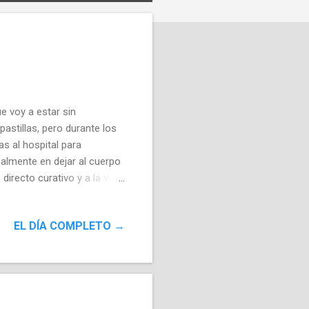
e voy a estar sin
astillas, pero durante los
s al hospital para
palmente en dejar al cuerpo
irecto curativo y a la vez
, cabeza, cansancio y
uenos amigos, los proyectos
EL DÍA COMPLETO →
a nada otros nuevos en mi
turulle habitual por exceso
me en uno cada vez.