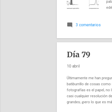
pal
edé
3 comentarios
Día 79
10 abril
Últimamente me han pregun
batiburrillo de cosas como 
fotografías es el papel, no 
casi cualquier resolución d
grandes; ¡pero lo que es má
¿Quiero decir que con una 