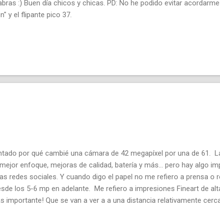
abras :) Buen día chicos y chicas. PD: No he podido evitar acordarme
n" y el flipante pico 37.
tado por qué cambié una cámara de 42 megapíxel por una de 61. L
mejor enfoque, mejoras de calidad, batería y más... pero hay algo imp
las redes sociales. Y cuando digo el papel no me refiero a prensa o r
esde los 5-6 mp en adelante. Me refiero a impresiones Fineart de al
s importante! Que se van a ver a a una distancia relativamente cerca
cámara de 24 o 35 mp no se pueden hacer copias realmente grandes?