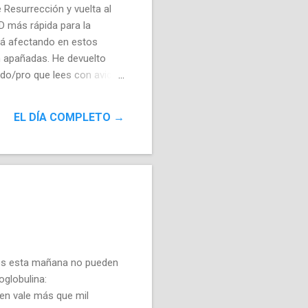
Resurrección y vuelta al
SD más rápida para la
tá afectando en estos
n apañadas. He devuelto
ado/pro que lees con avidez
sión normal también le
 de Sony está equivocado y
EL DÍA COMPLETO →
 SIN comprimir y SINGLE
idos esta mañana no pueden
globulina:
en vale más que mil