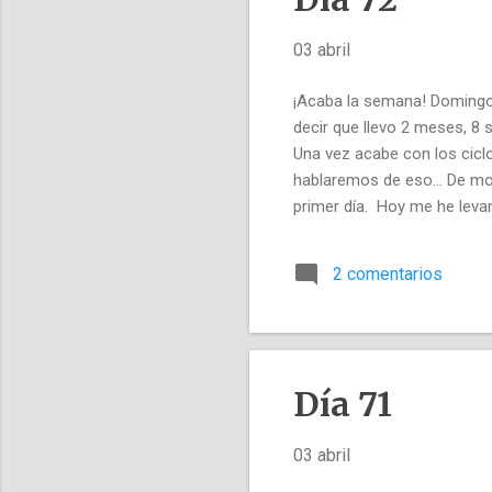
03 abril
¡Acaba la semana! Domingo 3
decir que llevo 2 meses, 8 
Una vez acabe con los ciclo
hablaremos de eso... De mo
primer día. Hoy me he levan
haciendo unas buenas foto
salir el sol hay un par de 
2 comentarios
árboles. Todo muy bucólico
para contarte.
Día 71
03 abril