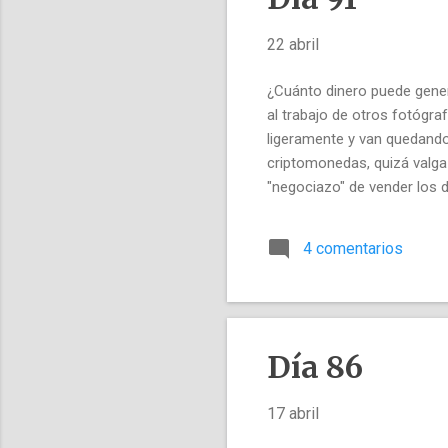
22 abril
¿Cuánto dinero puede gener
al trabajo de otros fotógr
ligeramente y van quedando
criptomonedas, quizá valga 
"negociazo" de vender los
importante de mis fotograf
concretas generan 2.000-4.0
4 comentarios
fotografías es larga, casi 
pero no cambian tanto para 
Día 86
17 abril