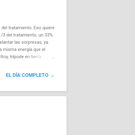
 del tratamiento. Eso quiere
/3 del tratamiento, un 33%.
elantar las sorpresas, ya
a misma energía que el
Roy, trípode en tierra
orque parece que antes de
lgo interesante con los
EL DÍA COMPLETO →
 algo con más enjundia