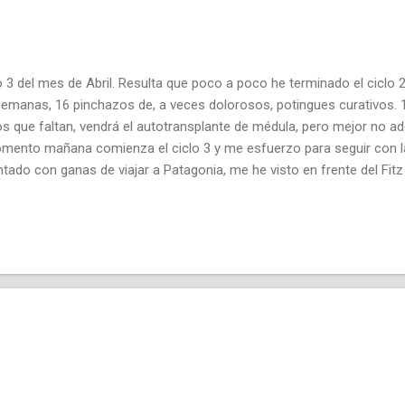
 del mes de Abril. Resulta que poco a poco he terminado el ciclo 2
semanas, 16 pinchazos de, a veces dolorosos, potingues curativos. 1
s que faltan, vendrá el autotransplante de médula, pero mejor no ad
mento mañana comienza el ciclo 3 y me esfuerzo para seguir con l
tado con ganas de viajar a Patagonia, me he visto en frente del Fitz 
s. De momento voy a empezar a salir al amanecer por aquí cerca p
valles donde las nieblas se enganchan durante un rato y dejan hacer a
. Buen lunes y buena semana querido lector, a ver si mañana tengo