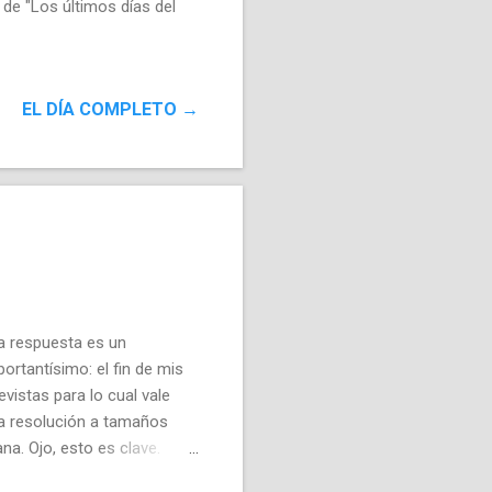
 de "Los últimos días del
EL DÍA COMPLETO →
a respuesta es un
ortantísimo: el fin de mis
evistas para lo cual vale
ta resolución a tamaños
na. Ojo, esto es clave.
 Si, claro que se puede,