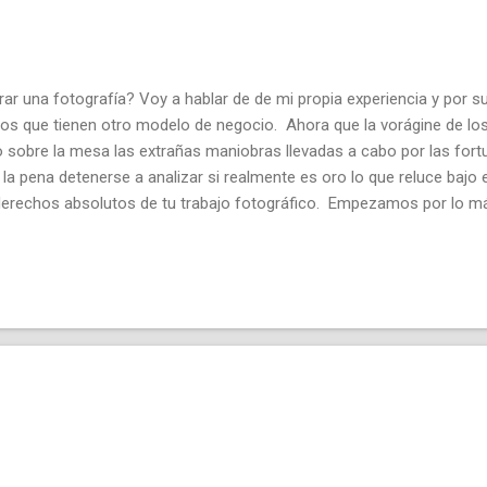
ar una fotografía? Voy a hablar de de mi propia experiencia y por s
afos que tienen otro modelo de negocio. Ahora que la vorágine de lo
 sobre la mesa las extrañas maniobras llevadas a cabo por las for
la pena detenerse a analizar si realmente es oro lo que reluce bajo
 derechos absolutos de tu trabajo fotográfico. Empezamos por lo m
ías genera de media 100-500 € anuales cada una. Pero lo que es m
00 € anuales ellas solas. Esas son las que yo llamo las "super ventas
infinita. Ciertamente las modas fotográficas en las redes sociales p
los gustos editor...