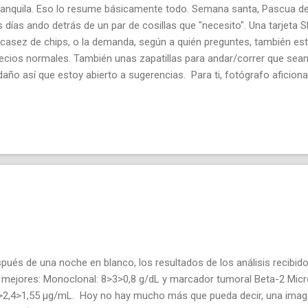
nquila. Eso lo resume básicamente todo. Semana santa, Pascua de 
 días ando detrás de un par de cosillas que "necesito". Una tarjeta 
casez de chips, o la demanda, según a quién preguntes, también es
ecios normales. También unas zapatillas para andar/correr que sea
año así que estoy abierto a sugerencias. Para ti, fotógrafo aficion
eándome con el enfoque a infinito de la a7R4 (la A, no se si a la ver
siado éxito. Por otro lado, he comprobado que la web y el manual
abiendas. Los RAW a 14 bits en Sony solo se consiguen en disparo
inuo baja ligeramente pero teng...
pués de una noche en blanco, los resultados de los análisis recib
 mejores: Monoclonal: 8>3>0,8 g/dL y marcador tumoral Beta-2 Micro
>2,4>1,55 µg/mL. Hoy no hay mucho más que pueda decir, una imag