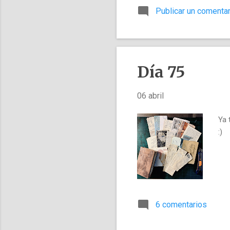
yo mismo he hecho y hago d
Publicar un comentar
digo desde ya que no es lo
permitirá imprimir una ampl
Día 75
06 abril
Ya 
:)
6 comentarios