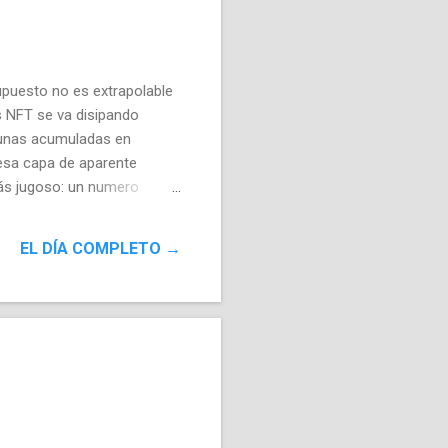
upuesto no es extrapolable
s NFT se va disipando
tunas acumuladas en
 esa capa de aparente
ás jugoso: un numero
ás importante; algunas muy
". La vida útil de estas
EL DÍA COMPLETO →
arecen cambiar rápidamente,