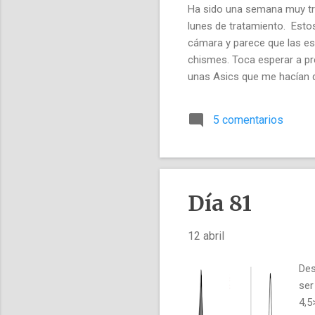
Ha sido una semana muy tra
lunes de tratamiento. Estos
cámara y parece que las es
chismes. Toca esperar a pr
unas Asics que me hacían d
estas entradas 😙, sigo pel
pasa), de momento sin dema
5 comentarios
mienten, probablemente a s
shot (sospecho que en Cont
Día 81
12 abril
Des
ser
4,5