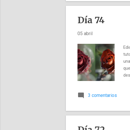
Día 74
05 abril
Edi
tut
una
que
des
lec
3 comentarios
Día 72