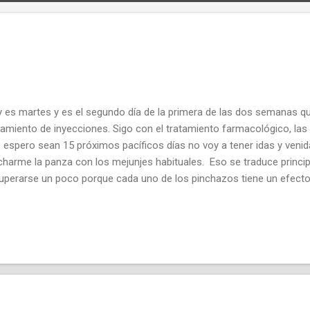
 es martes y es el segundo día de la primera de las dos semanas qu
tamiento de inyecciones. Sigo con el tratamiento farmacológico, las p
 espero sean 15 próximos pacíficos días no voy a tener idas y venida
charme la panza con los mejunjes habituales. Eso se traduce princi
uperarse un poco porque cada uno de los pinchazos tiene un efecto d
lamatorio y de malestar general, febrícula, dolor de riñones, espalda
ahostia universal. Hoy ha sido un buen día, he tenido noticias de b
 tengo entre manos siguen avanzando poco a poco y aparecen de l
te, así que todo va volviendo a la normalidad. Intento contener mi a
ideas y cosas que hacer y me esfuerzo por centrarme y concentrar
cuerdas que hablamos de aquello de ser mas pr...