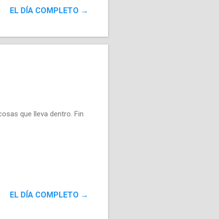
 con un iPhone, pero te
EL DÍA COMPLETO →
n archivo de 24mp te
cosas que lleva dentro. Fin
EL DÍA COMPLETO →