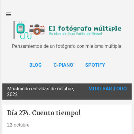
Ir al contenido principal
Pensamientos de un fotógrafo con mieloma múltiple.
BLOG
'C-PIANO'
SPOTIFY
Mostrando entradas de octubre,
MOSTRAR TODO
E
2022
n
t
Día 274. Cuento tiempo!
r
22 octubre
a