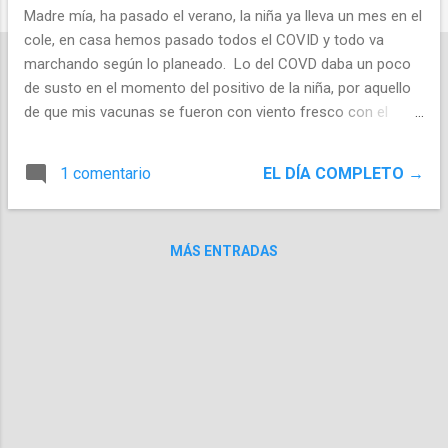
d
Madre mía, ha pasado el verano, la niña ya lleva un mes en el
a
cole, en casa hemos pasado todos el COVID y todo va
s
marchando según lo planeado. Lo del COVD daba un poco
de susto en el momento del positivo de la niña, por aquello
de que mis vacunas se fueron con viento fresco con el
auto-trasplante de médula. Y no solo esas, ya te dije, que
todas mis defensas estaban vírgenes de enfermedades y la
1 comentario
EL DÍA COMPLETO →
verdad es que no sabía como podía reaccionar mi cuerpo.
Por suerte todo fue sobre ruedas, ni me enteré, la verdad.
Empiezo el segundo mes de consolidación con
MÁS ENTRADAS
Lenalidomida y esto casi se está acabando. Al terminar
veremos qué me espera para los próximos años.
Inyecciones o pastillas. Por otro lado, me he metido
definitivamente e irremediablemente y sin vuelta atrás en el
mundo de la generación de imágenes mediante inteligencia
artificial. He creado una web: iagrafia.com donde puedes ver
los trabajos que voy generando. Y un canal de YT por si
quieres ver de qué va es...