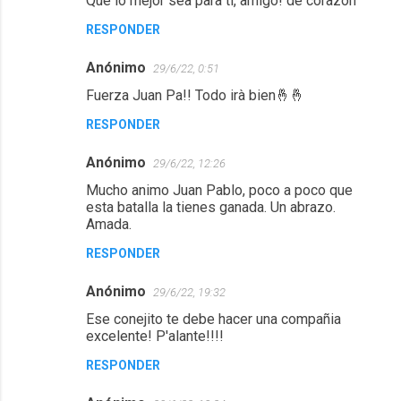
Que lo mejor sea para ti, amigo! de corazón
o
RESPONDER
m
e
Anónimo
29/6/22, 0:51
n
Fuerza Juan Pa!! Todo irà bien🤞🤞
t
RESPONDER
a
r
Anónimo
29/6/22, 12:26
i
Mucho animo Juan Pablo, poco a poco que
o
esta batalla la tienes ganada. Un abrazo.
Amada.
s
RESPONDER
Anónimo
29/6/22, 19:32
Ese conejito te debe hacer una compañia
excelente! P'alante!!!!
RESPONDER